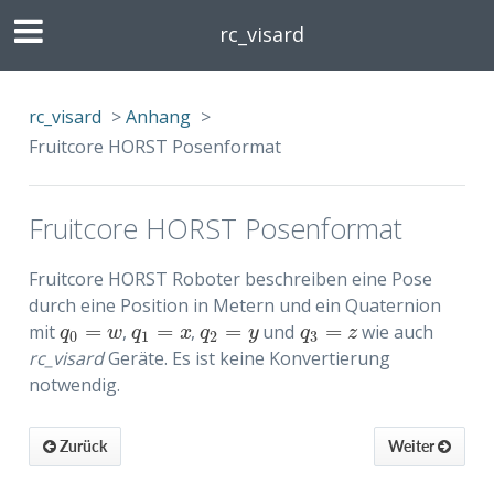
rc_visard
rc_visard
>
Anhang
>
Fruitcore HORST Posenformat
Fruitcore HORST Posenformat
Fruitcore HORST Roboter beschreiben eine Pose
durch eine Position in Metern und ein Quaternion
=
=
=
=
mit
,
,
und
wie auch
q
0
=
w
q
1
=
x
q
2
=
y
q
3
=
z
q
w
q
x
q
y
q
z
0
1
2
3
rc_visard
Geräte. Es ist keine Konvertierung
notwendig.
Zurück
Weiter