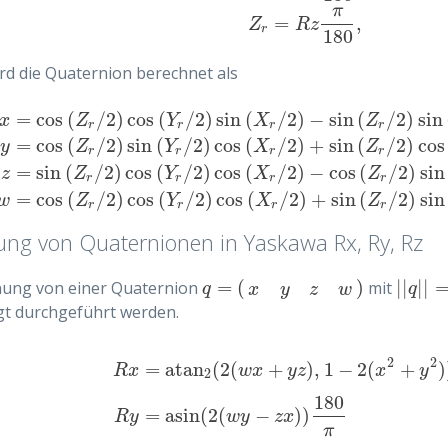
π
=
,
Z
R
z
r
180
rd die Quaternion berechnet als
=
cos
(
/
2
)
cos
(
/
2
)
sin
(
/
2
)
−
sin
(
/
2
)
sin
x
Z
Y
X
Z
r
r
r
r
=
cos
(
/
2
)
sin
(
/
2
)
cos
(
/
2
)
+
sin
(
/
2
)
cos
y
Z
Y
X
Z
r
r
r
r
x
=
cos
(
Z
r
/
2
)
cos
(
Y
r
/
2
)
sin
(
X
r
/
2
)
−
sin
(
Z
r
/
2
)
sin
(
Y
r
/
2
)
cos
(
X
r
/
2
)
,
y
=
c
=
sin
(
/
2
)
cos
(
/
2
)
cos
(
/
2
)
−
cos
(
/
2
)
sin
z
Z
Y
X
Z
r
r
r
r
=
cos
(
/
2
)
cos
(
/
2
)
cos
(
/
2
)
+
sin
(
/
2
)
sin
w
Z
Y
X
Z
r
r
r
r
g von Quaternionen in Yaskawa Rx, Ry, Rz
=
(
)
|
|
|
|
ung von einer Quaternion
mit
q
=
(
x
y
z
w
)
|
|
q
|
|
q
q
x
y
z
w
gt durchgeführt werden.
2
2
=
atan
(
2
(
+
)
,
1
−
2
(
+
)
R
x
w
x
y
z
x
y
2
180
=
asin
(
2
(
−
)
)
R
x
=
atan
2
(
2
(
w
x
+
y
z
)
,
1
−
2
(
x
2
+
y
2
)
)
180
π
R
y
=
asin
(
R
y
w
y
z
x
π