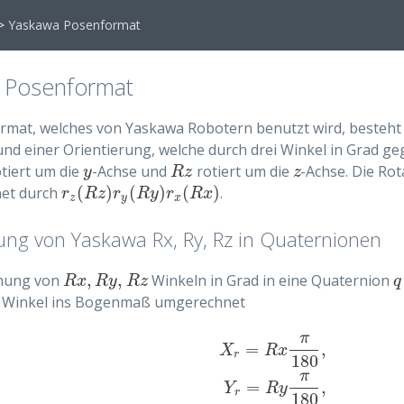
>
Yaskawa Posenformat
 Posenformat
mat, welches von Yaskawa Robotern benutzt wird, besteht 
und einer Orientierung, welche durch drei Winkel in Grad ge
tiert um die
-Achse und
rotiert um die
-Achse. Die Rot
y
R
z
z
y
R
z
z
(
)
(
)
(
)
net durch
.
r
z
(
R
z
)
r
y
(
R
y
)
r
x
(
R
x
)
r
R
z
r
R
y
r
R
x
z
y
x
g von Yaskawa Rx, Ry, Rz in Quaternionen
,
,
nung von
Winkeln in Grad in eine Quaternion
R
x
,
R
y
,
R
z
q
R
x
R
y
R
z
q
e Winkel ins Bogenmaß umgerechnet
π
=
,
X
R
x
r
180
π
=
,
X
r
=
R
x
π
180
,
Y
r
=
R
y
π
180
,
Z
r
=
R
Y
R
y
r
180