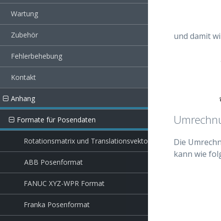
Wartung
Zubehör
und damit wi
Fehlerbehebung
Kontakt
Anhang
Umrechnun
Formate für Posendaten
Rotationsmatrix und Translationsvektor
Die Umrechn
kann wie fol
ABB Posenformat
FANUC XYZ-WPR Format
Franka Posenformat