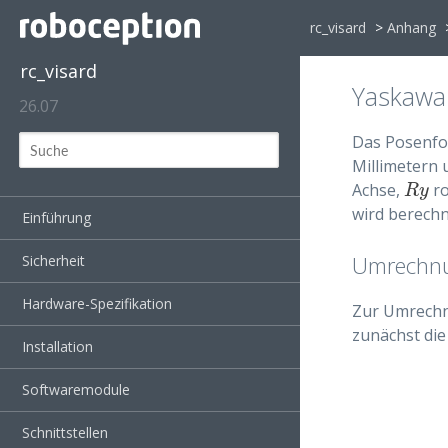
rc_visard
>
Anhang
rc_visard
Yaskawa
26.07
Das Posenfor
Millimetern 
Achse,
ro
R
y
R
y
wird berech
Einführung
Umrechnun
Sicherheit
Hardware-Spezifikation
Zur Umrech
zunächst di
Installation
Softwaremodule
Schnittstellen