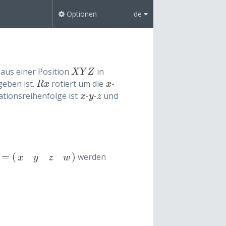
Optionen
de
aus einer Position
in
X
Y
Z
X
Y
Z
geben ist.
rotiert um die
-
R
x
x
R
x
x
ationsreihenfolge ist
-
-
und
x
y
z
x
y
z
=
(
)
werden
=
(
x
y
z
w
)
x
y
z
w
z
π
180
,