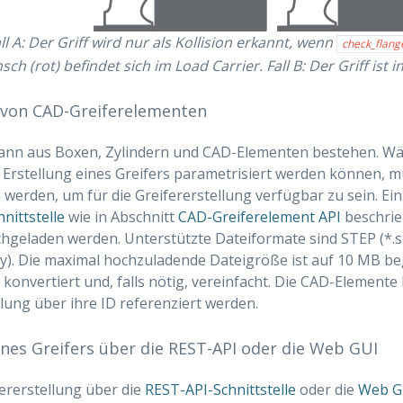
ll A: Der Griff wird nur als Kollision erkannt, wenn
check_flang
sch (rot) befindet sich im Load Carrier. Fall B: Der Griff ist in
von CAD-Greiferelementen
 kann aus Boxen, Zylindern und CAD-Elementen bestehen. W
Erstellung eines Greifers parametrisiert werden können, 
werden, um für die Greifererstellung verfügbar zu sein. Ei
nittstelle
wie in Abschnitt
CAD-Greiferelement API
beschrie
geladen werden. Unterstützte Dateiformate sind STEP (*.stp, 
ly). Die maximal hochzuladende Dateigröße ist auf 10 MB b
Y konvertiert und, falls nötig, vereinfacht. Die CAD-Elemen
llung über ihre ID referenziert werden.
ines Greifers über die REST-API oder die Web GUI
fererstellung über die
REST-API-Schnittstelle
oder die
Web G