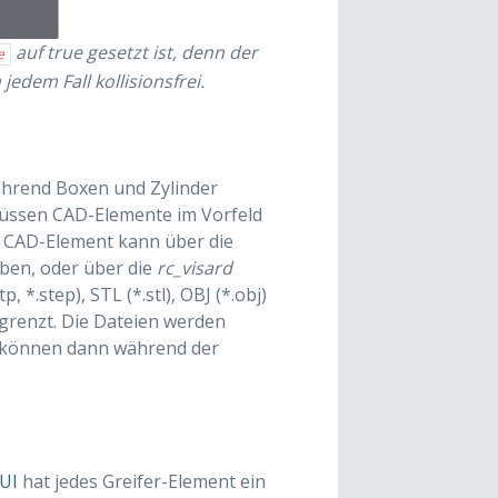
auf
true
gesetzt ist, denn der
e
 jedem Fall kollisionsfrei.
ährend Boxen und Zylinder
müssen CAD-Elemente im Vorfeld
n CAD-Element kann über die
ben, oder über die
rc_visard
*.step), STL (*.stl), OBJ (*.obj)
egrenzt. Die Dateien werden
te können dann während der
UI
hat jedes Greifer-Element ein