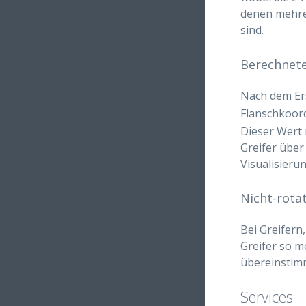
denen mehre
sind.
Berechnete
Nach dem Ers
Flanschkoor
Dieser Wert
Greifer über 
Visualisieru
Nicht-rota
Bei Greifern
Greifer so m
übereinstim
Services