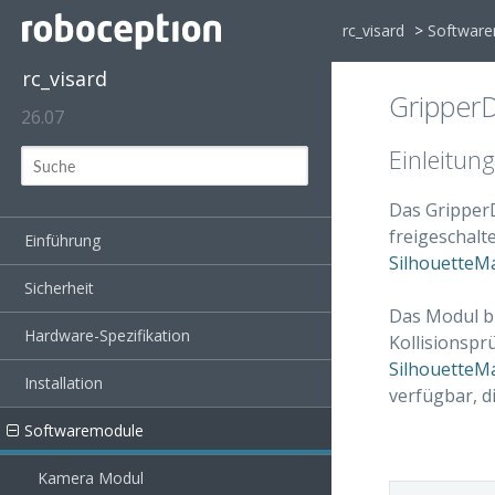
rc_visard
>
Softwar
rc_visard
Gripper
26.07
Einleitung
Das GripperD
freigeschalt
Einführung
SilhouetteM
Sicherheit
Das Modul bi
Hardware-Spezifikation
Kollisionspr
SilhouetteM
Installation
verfügbar, d
Softwaremodule
Kamera Modul