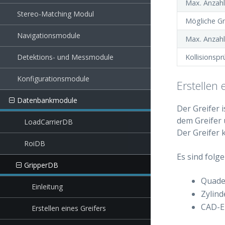
Max. Anzahl
Stereo-Matching Modul
Mögliche G
Navigationsmodule
Max. Anzahl
Detektions- und Messmodule
Kollisionspr
Konfigurationsmodule
Erstellen 
Datenbankmodule
Der Greifer 
dem Greifer 
LoadCarrierDB
Der Greifer 
RoiDB
Es sind folg
GripperDB
Quade
Einleitung
Zylind
CAD-E
Erstellen eines Greifers