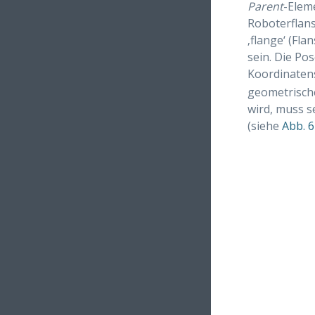
Parent
-Elem
Roboterflan
‚flange‘ (Fla
sein. Die P
Koordinaten
geometrische
wird, muss s
(siehe
Abb. 6