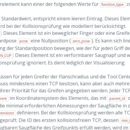
relement kann einer der folgenden Werte für
z
function_type
: Standardwert, entspricht einem leeren Eintrag. Dieses Ele
rd bei der Kollisionsprüfung wie modelliert berücksichtigt.
: Dieses Element ist ein beweglicher Finger oder eine Greif
ardpose
eine Nullposition (
). Es kann sich li
pose
zero_pose
ng der Standardposition bewegen, wie der für jeden Griff def
: Dieses Element ist ein verformbarer Saugnapf und w
ON_CUP
ionsprüfung ignoriert. Es dient lediglich der Visualisierung.
ssen für jeden Greifer der Flanschradius und die Tool Cente
muss mindestens einen TCP besitzen, kann aber auch mehre
ihrer Priorität für das Greifen angegeben werden. Jeder TC
im Koordinatensystem des Elements, das mit
d
rent
parent_id
die minimal erforderlichen Abmessungen der Saugfläche in 
definieren. Bei der Kollisionsprüfung werden alle 
mensions
geprüft. Die ID des ersten kollisionsfreien TCP, dessen
min_
ügbaren Saugfläche des Greifpunkts erfüllt werden, wird im