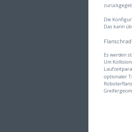
zurückgegeb
Die Konfigur
Das kann üb
Flanschrad
Es werden st
Um Kollisio
Laufzeitpar
optionaler Te
Roboterflans
Greifergeome