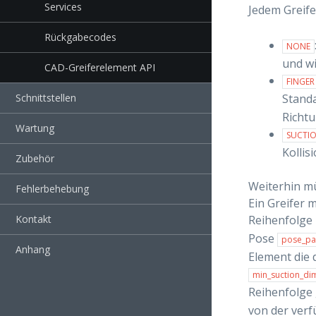
Services
Jedem Greife
Rückgabecodes
NONE
und wi
CAD-Greiferelement API
FINGER
Schnittstellen
Stand
Richtu
Wartung
SUCTI
Kollis
Zubehör
Weiterhin mü
Fehlerbehebung
Ein Greifer 
Kontakt
Reihenfolge 
Pose
pose_pa
Anhang
Element die 
min_suction_di
Reihenfolge 
von der verf