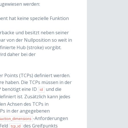
ugewiesen werden:
ment hat keine spezielle Funktion
erbacke und besitzt neben seiner
near von der Nullposition so weit in
inierte Hub (stroke) vorgibt.
ird daher bei der
r Points (TCPs) definiert werden.
re haben. Die TCPs müssen in der
P benötigt eine ID
und die
id
efiniert ist. Zusätzlich kann jedes
den Achsen des TCPs in
TCPs in der angegebenen
-Anforderungen
suction_dimensions
 Feld
des Greifpunkts
tcp_id