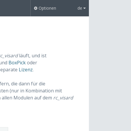
Optionen
de
rc_visard
läuft, und ist
und
BoxPick
oder
 separate
Lizenz
.
rn, die dann für die
ten (nur in Kombination mit
in allen Modulen auf dem
rc_visard