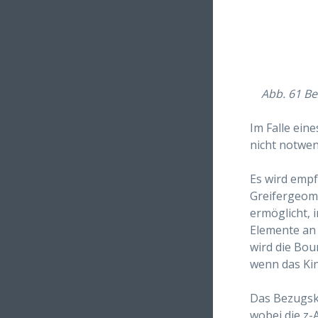
Abb. 61
Be
Im Falle ein
nicht notwen
Es wird empf
Greifergeome
ermöglicht, 
Elemente an 
wird die Bou
wenn das Kin
Das Bezugsko
wobei die z-