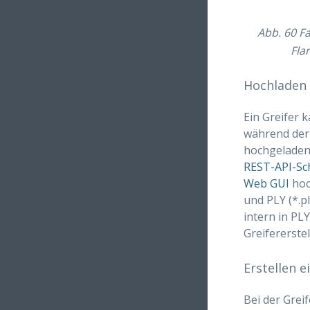
Abb. 60
Fa
Flan
Hochladen 
Ein Greifer
während der 
hochgeladen 
REST-API-Sch
Web GUI
hoch
und PLY (*.p
intern in PL
Greifererste
Erstellen e
Bei der Grei