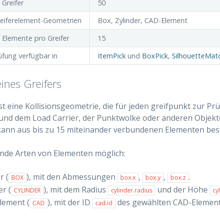
 Greifer
50
reiferelement-Geometrien
Box, Zylinder, CAD-Element
 Elemente pro Greifer
15
üfung verfügbar in
ItemPick
und
BoxPick
,
SilhouetteMat
eines Greifers
ist eine Kollisionsgeometrie, die für jeden greifpunkt zur P
und dem Load Carrier, der Punktwolke oder anderen Objekte
kann aus bis zu 15 miteinander verbundenen Elementen bes
ende Arten von Elementen möglich:
r (
), mit den Abmessungen
,
,
.
BOX
box.x
box.y
box.z
er (
), mit dem Radius
und der Höhe
CYLINDER
cylinder.radius
cy
lement (
), mit der ID
des gewählten CAD-Element
CAD
cad.id