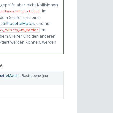
eprüft, aber nicht Kollisionen
im
_collisions_with_point_cloud
 dem Greifer und einer
it
SilhouetteMatch
, und nur
im
ck_collisions_with_matches
n dem Greifer und den anderen
ektiert werden können, werden
ls
ouetteMatch
), Basisebene (nur