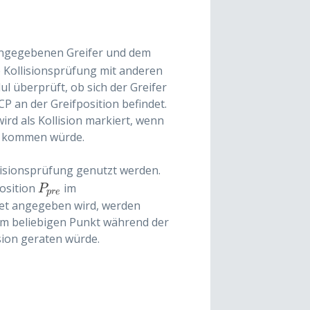
 angegebenen Greifer und dem
 Kollisionsprüfung mit anderen
l überprüft, ob sich der Greifer
CP an der Greifposition befindet.
ird als Kollision markiert, wenn
on kommen würde.
llisionsprüfung genutzt werden.
osition
im
P
p
r
e
P
p
r
e
set angegeben wird, werden
nem beliebigen Punkt während der
sion geraten würde.