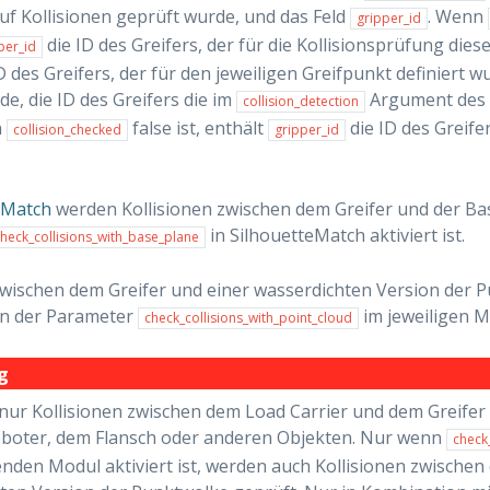
uf Kollisionen geprüft wurde, und das Feld
. Wenn
gripper_id
die ID des Greifers, der für die Kollisionsprüfung die
per_id
ID des Greifers, der für den jeweiligen Greifpunkt definiert wu
de, die ID des Greifers die im
Argument des 
collision_detection
n
false ist, enthält
die ID des Greifer
collision_checked
gripper_id
eMatch
werden Kollisionen zwischen dem Greifer und der Ba
in SilhouetteMatch aktiviert ist.
heck_collisions_with_base_plane
zwischen dem Greifer und einer wasserdichten Version der
n der Parameter
im jeweiligen Mo
check_collisions_with_point_cloud
g
nur Kollisionen zwischen dem Load Carrier und dem Greifer g
boter, dem Flansch oder anderen Objekten. Nur wenn
check
nden Modul aktiviert ist, werden auch Kollisionen zwischen