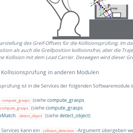
arstellung des Greif-Offsets für die Kollisionsprüfung. Im da
ition als auch die Greifposition kollisionsfrei, aber die Tr
ne Kollision mit dem Load Carrier. Deswegen wird dieser Gre
e Kollisionsprüfung in anderen Modulen
nsprüfung ist in die Services der folgenden Softwaremodule i
(siehe
compute_grasps
compute_grasps
(siehe
compute_grasps
compute_grasps
teMatch
:
(siehe
detect_object
)
detect_object
 Services kann ein
-Argument übergeben wer
collision_detection