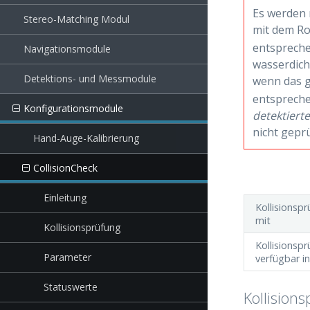
Es werden 
Stereo-Matching Modul
mit dem Ro
entspreche
Navigationsmodule
wasserdich
Detektions- und Messmodule
wenn das g
entspreche
Konfigurationsmodule
detektiert
nicht geprü
Hand-Auge-Kalibrierung
CollisionCheck
Einleitung
Kollisionsp
mit
Kollisionsprüfung
Kollisionsp
Parameter
verfügbar in
Statuswerte
Kollision