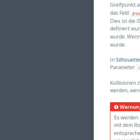
Greifpunkt a
das Feld
grip
Dies ist die 
definiert wur
wurde. Wen
wurde.
In
Silhouett
Parameter
c
Kollisionen 
werden, wen
Warnun
Es werden 
mit dem Ro
entspreche