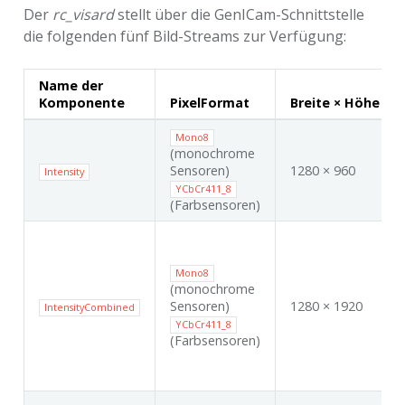
Der
rc_visard
stellt über die GenICam-Schnittstelle
die folgenden fünf Bild-Streams zur Verfügung:
Name der
Komponente
PixelFormat
Breite × Höhe
Mono8
(monochrome
Sensoren)
1280 × 960
Intensity
YCbCr411_8
(Farbsensoren)
Mono8
(monochrome
Sensoren)
1280 × 1920
IntensityCombined
YCbCr411_8
(Farbsensoren)