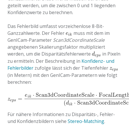
geteilt werden, um die zwischen 0 und 1 liegenden
Konfidenzwerte zu berechnen.
Das Fehlerbild umfasst vorzeichenlose 8-Bit-
Ganzzahlwerte. Der Fehler
muss mit dem im
e
i
k
e
i
k
GenICam-Parameter
Scan3dCoordinateScale
angegebenen Skalierungsfaktor multipliziert
werden, um die Disparitätsfehlerwerte
in Pixeln
d
e
p
s
d
e
p
s
zu ermitteln. Der Beschreibung in
Konfidenz- und
Fehlerbilder
zufolge lässt sich der Tiefenfehler
z
e
p
s
z
e
p
s
(in Metern) mit den GenICam-Parametern wie folgt
berechnen:
⋅
S
c
a
n
3
d
C
o
o
r
d
i
n
a
t
e
S
c
a
l
e
⋅
F
o
c
a
l
L
e
n
g
t
e
i
k
=
z
e
p
s
=
e
i
k
⋅
S
c
a
n
3
d
C
o
o
r
d
i
n
a
t
e
S
c
a
l
e
⋅
F
o
c
a
l
L
e
n
g
t
h
F
a
c
t
o
r
⋅
w
⋅
z
e
p
s
(
⋅
S
c
a
n
3
d
C
o
o
r
d
i
n
a
t
e
S
c
d
i
k
Für nähere Informationen zu Disparitäts-, Fehler-
und Konfidenzbildern siehe
Stereo-Matching
.