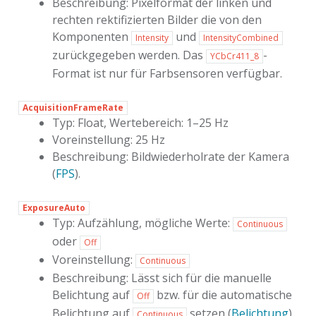
Beschreibung: Pixelformat der linken und
rechten rektifizierten Bilder die von den
Komponenten
und
Intensity
IntensityCombined
zurückgegeben werden. Das
-
YCbCr411_8
Format ist nur für Farbsensoren verfügbar.
AcquisitionFrameRate
Typ: Float, Wertebereich: 1–25 Hz
Voreinstellung: 25 Hz
Beschreibung: Bildwiederholrate der Kamera
(
FPS
).
ExposureAuto
Typ: Aufzählung, mögliche Werte:
Continuous
oder
Off
Voreinstellung:
Continuous
Beschreibung: Lässt sich für die manuelle
Belichtung auf
bzw. für die automatische
Off
Belichtung auf
setzen (
Belichtung
).
Continuous