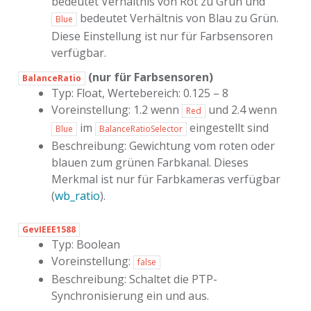
bedeutet Verhältnis von Rot zu Grün und
bedeutet Verhältnis von Blau zu Grün.
Blue
Diese Einstellung ist nur für Farbsensoren
verfügbar.
(nur für Farbsensoren)
BalanceRatio
Typ: Float, Wertebereich: 0.125 – 8
Voreinstellung: 1.2 wenn
und 2.4 wenn
Red
im
eingestellt sind
Blue
BalanceRatioSelector
Beschreibung: Gewichtung vom roten oder
blauen zum grünen Farbkanal. Dieses
Merkmal ist nur für Farbkameras verfügbar
(
wb_ratio
).
GevIEEE1588
Typ: Boolean
Voreinstellung:
false
Beschreibung: Schaltet die PTP-
Synchronisierung ein und aus.